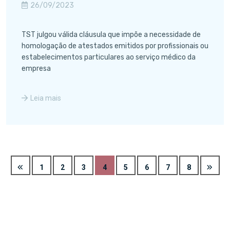
26/09/2023
TST julgou válida cláusula que impõe a necessidade de
homologação de atestados emitidos por profissionais ou
estabelecimentos particulares ao serviço médico da
empresa
Leia mais
1
2
3
4
5
6
7
8