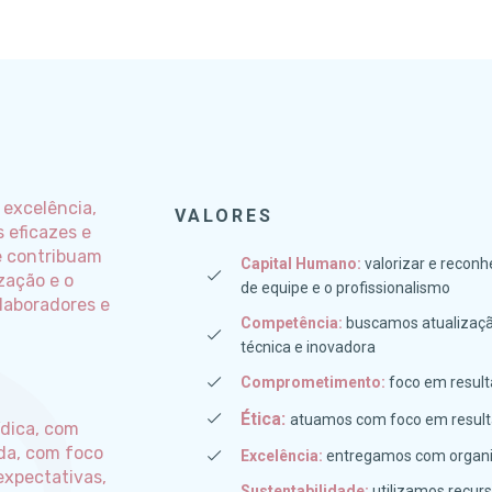
 excelência,
VALORES
 eficazes e
e contribuam
Capital Humano:
valorizar e reconhe
zação e o
de equipe e o profissionalismo
laboradores e
Competência:
buscamos atualizaçã
técnica e inovadora
Comprometimento:
foco em result
Ética:
atuamos com foco em result
ídica, com
da, com foco
Excelência:
entregamos com organiza
expectativas,
Sustentabilidade:
utilizamos recur