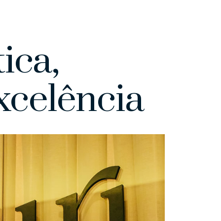
ica,
celência