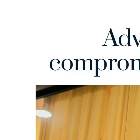
Adv
comprom