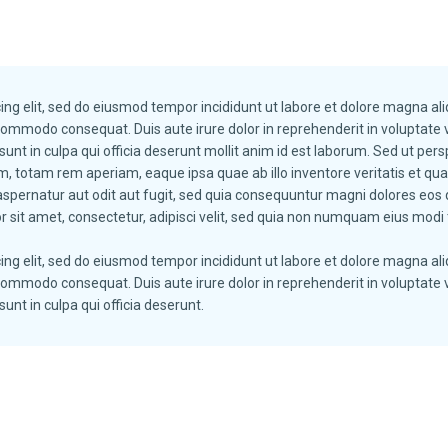
ing elit, sed do eiusmod tempor incididunt ut labore et dolore magna a
 commodo consequat. Duis aute irure dolor in reprehenderit in voluptate ve
unt in culpa qui officia deserunt mollit anim id est laborum. Sed ut persp
otam rem aperiam, eaque ipsa quae ab illo inventore veritatis et quasi
pernatur aut odit aut fugit, sed quia consequuntur magni dolores eos 
r sit amet, consectetur, adipisci velit, sed quia non numquam eius mod
ing elit, sed do eiusmod tempor incididunt ut labore et dolore magna a
 commodo consequat. Duis aute irure dolor in reprehenderit in voluptate ve
unt in culpa qui officia deserunt.