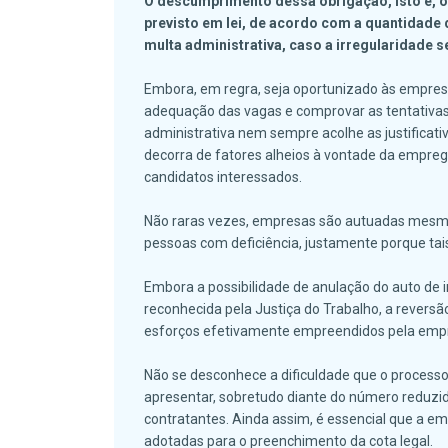
O descumprimento dessa obrigação, isto é, 
previsto em lei, de acordo com a quantidade 
multa administrativa, caso a irregularidade s
Embora, em regra, seja oportunizado às empresa
adequação das vagas e comprovar as tentativas 
administrativa nem sempre acolhe as justificat
decorra de fatores alheios à vontade da empre
candidatos interessados.
Não raras vezes, empresas são autuadas mesmo
pessoas com deficiência, justamente porque ta
Embora a possibilidade de anulação do auto de 
reconhecida pela Justiça do Trabalho, a reversã
esforços efetivamente empreendidos pela emp
Não se desconhece a dificuldade que o process
apresentar, sobretudo diante do número reduz
contratantes. Ainda assim, é essencial que a e
adotadas para o preenchimento da cota legal.