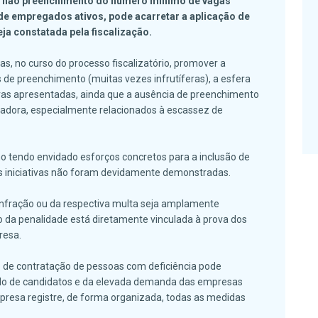
o não preenchimento do número mínimo de vagas
de empregados ativos, pode acarretar a aplicação de
eja constatada pela fiscalização.
s, no curso do processo fiscalizatório, promover a
de preenchimento (muitas vezes infrutíferas), a esfera
ivas apresentadas, ainda que a ausência de preenchimento
gadora, especialmente relacionados à escassez de
 tendo envidado esforços concretos para a inclusão de
is iniciativas não foram devidamente demonstradas.
infração ou da respectiva multa seja amplamente
o da penalidade está diretamente vinculada à prova dos
resa.
o de contratação de pessoas com deficiência pode
ido de candidatos e da elevada demanda das empresas
mpresa registre, de forma organizada, todas as medidas